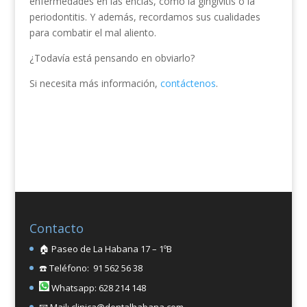
enfermedades en las encías, como la gingivitis o la
periodontitis. Y además, recordamos sus cualidades
para combatir el mal aliento.
¿Todavía está pensando en obviarlo?
Si necesita más información,
contáctenos
.
Contacto
🏠 Paseo de La Habana 17 – 1ºB
☎️ Teléfono: 91 562 56 38
Whatsapp: 628 214 148