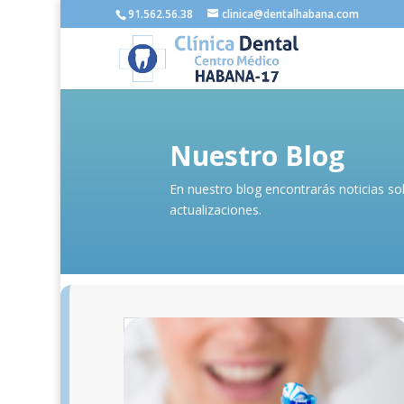
91.562.56.38
clinica@dentalhabana.com
Nuestro Blog
En nuestro blog encontrarás noticias s
actualizaciones.