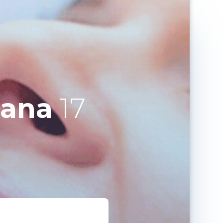
bana
17